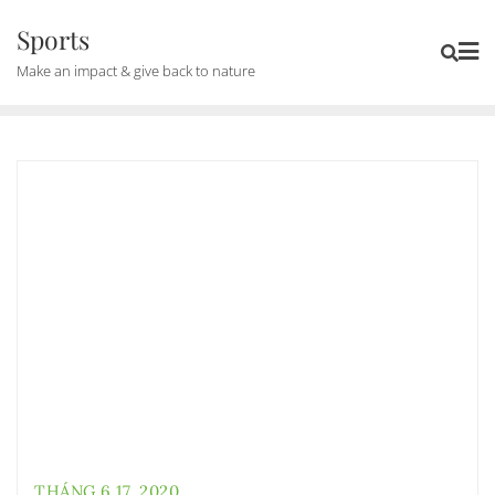
Skip
Sports
to
Make an impact & give back to nature
content
THÁNG 6 17, 2020