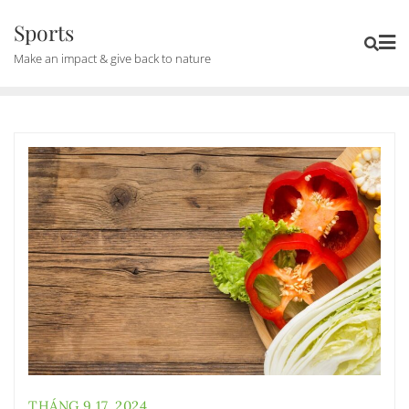
Skip
Sports
to
Make an impact & give back to nature
content
THÁNG 9 17, 2024